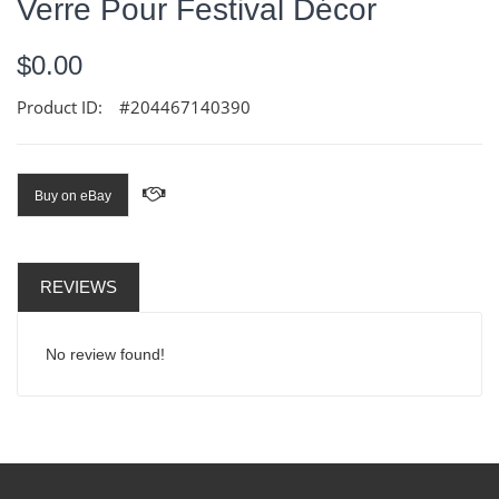
Verre Pour Festival Décor
$0.00
Product ID:
#204467140390
Buy on eBay
REVIEWS
No review found!