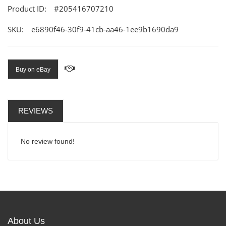
Product ID:
#205416707210
SKU:
e6890f46-30f9-41cb-aa46-1ee9b1690da9
Buy on eBay
REVIEWS
No review found!
About Us