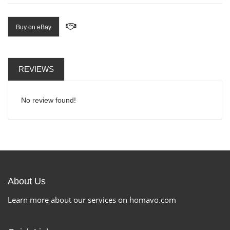
Buy on eBay
REVIEWS
No review found!
About Us
Learn more about our services on homavo.com